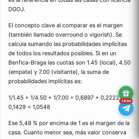
DGOJ.
El concepto clave al comparar es el margen
(también llamado overround o vigorish). Se
calcula sumando las probabilidades implícitas
de todos los resultados posibles. Si en un
Benfica-Braga las cuotas son 1.45 (local), 4.50
(empate) y 7.00 (visitante), la suma de
probabilidades implícitas es:
1/1.45 + 1/4.50 + 1/7.00 = 0,6897 + 0,2222 +
14:43
0,1429 = 1,0548
Ese 5,48 % por encima de 1 es el margen de la
casa. Cuanto menor sea, más valor conserva