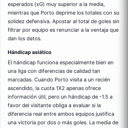
esperados (xG) muy superior a la media,
mientras que Porto deprime los totales con su
solidez defensiva. Apostar al total de goles sin
filtrar por equipo es renunciar a la ventaja que
dan los datos.
Hándicap asiático
El hándicap funciona especialmente bien en
una liga con diferencias de calidad tan
marcadas. Cuando Porto visita a un recién
ascendido, la cuota 1X2 apenas ofrece
información útil, pero un hándicap de -1.5 a
favor del visitante obliga a evaluar si la
diferencia real entre ambos equipos justifica
una victoria por dos o más goles. La media de