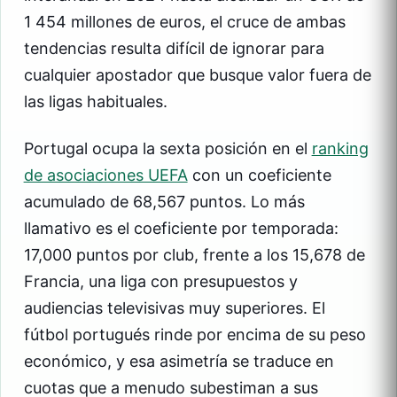
1 454 millones de euros, el cruce de ambas
tendencias resulta difícil de ignorar para
cualquier apostador que busque valor fuera de
las ligas habituales.
Portugal ocupa la sexta posición en el
ranking
de asociaciones UEFA
con un coeficiente
acumulado de 68,567 puntos. Lo más
llamativo es el coeficiente por temporada:
17,000 puntos por club, frente a los 15,678 de
Francia, una liga con presupuestos y
audiencias televisivas muy superiores. El
fútbol portugués rinde por encima de su peso
económico, y esa asimetría se traduce en
cuotas que a menudo subestiman a sus