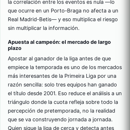
la correlación entre los eventos es nula —lo
que ocurre en un Porto-Braga no afecta a un
Real Madrid-Betis— y eso multiplica el riesgo
sin multiplicar la información.
Apuesta al campeón: el mercado de largo
plazo
Apostar al ganador de la liga antes de que
empiece la temporada es uno de los mercados
más interesantes de la Primeira Liga por una
razón sencilla: solo tres equipos han ganado
el título desde 2001. Eso reduce el análisis a un
triángulo donde la cuota refleja sobre todo la
percepción de pretemporada, no la realidad
que se va construyendo jornada a jornada.
Quien sigue la liga de cerca y detecta antes