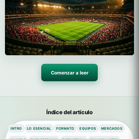
Comenzar a leer
Índice del artículo
INTRO
LO ESENCIAL
FORMATO
EQUIPOS
MERCADOS