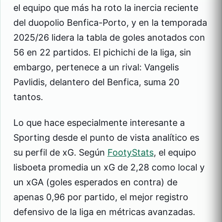
el equipo que más ha roto la inercia reciente
del duopolio Benfica-Porto, y en la temporada
2025/26 lidera la tabla de goles anotados con
56 en 22 partidos. El pichichi de la liga, sin
embargo, pertenece a un rival: Vangelis
Pavlidis, delantero del Benfica, suma 20
tantos.
Lo que hace especialmente interesante a
Sporting desde el punto de vista analítico es
su perfil de xG. Según
FootyStats
, el equipo
lisboeta promedia un xG de 2,28 como local y
un xGA (goles esperados en contra) de
apenas 0,96 por partido, el mejor registro
defensivo de la liga en métricas avanzadas.