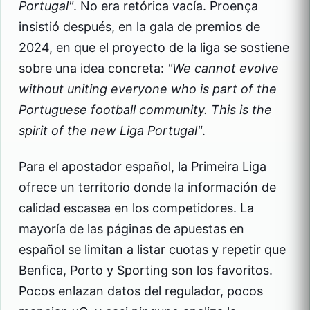
Portugal"
. No era retórica vacía. Proença
insistió después, en la gala de premios de
2024, en que el proyecto de la liga se sostiene
sobre una idea concreta:
"We cannot evolve
without uniting everyone who is part of the
Portuguese football community. This is the
spirit of the new Liga Portugal"
.
Para el apostador español, la Primeira Liga
ofrece un territorio donde la información de
calidad escasea en los competidores. La
mayoría de las páginas de apuestas en
español se limitan a listar cuotas y repetir que
Benfica, Porto y Sporting son los favoritos.
Pocos enlazan datos del regulador, pocos