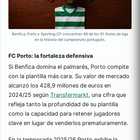
Benfica, Porto y Sporting CP concentran 89 de los 91 títulos de liga
en la historia del campeonato portugués.
FC Porto: la fortaleza defensiva
Si Benfica domina el palmarés, Porto compite
con la plantilla más cara. Su valor de mercado
alcanzó los 428,9 millones de euros en
2024/25 según
Transfermarkt
, una cifra que
refleja tanto la profundidad de su plantilla
como la capacidad para retener jugadores
clave en lugar de venderlos prematuramente.
En la temporada 2025/26 Porto exhibe la