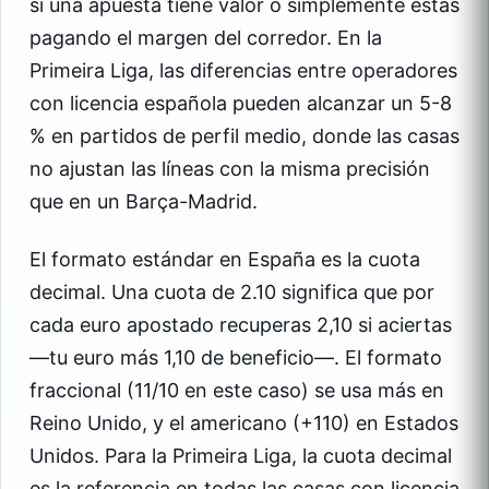
si una apuesta tiene valor o simplemente estás
pagando el margen del corredor. En la
Primeira Liga, las diferencias entre operadores
con licencia española pueden alcanzar un 5-8
% en partidos de perfil medio, donde las casas
no ajustan las líneas con la misma precisión
que en un Barça-Madrid.
El formato estándar en España es la cuota
decimal. Una cuota de 2.10 significa que por
cada euro apostado recuperas 2,10 si aciertas
—tu euro más 1,10 de beneficio—. El formato
fraccional (11/10 en este caso) se usa más en
Reino Unido, y el americano (+110) en Estados
Unidos. Para la Primeira Liga, la cuota decimal
es la referencia en todas las casas con licencia