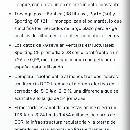
League, con un volumen en crecimiento constante.
Tres equipos —Benfica (38 títulos), Porto (30) y
Sporting CP (21)— monopolizan el palmarés, lo que
simplifica los mercados de largo plazo pero exige
análisis detallado en los enfrentamientos directos.
Los datos de xG revelan ventajas estructurales:
Sporting CP promedia 2,28 como local frente a un
xGA de 0,96, métricas que ningún competidor en
español está utilizando.
Comparar cuotas entre al menos tres operadores
con licencia DGOJ reduce el margen efectivo del
corredor del 5-6 % al 2-3 %, una diferencia que se
acumula a lo largo de 34 jornadas.
El mercado español de apuestas online creció un
17,6 % en 2024 hasta 1 454 millones de euros de
GGR; la infraestructura regulatoria y la oferta de
operadores para apostar en ligas extranjeras