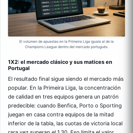
El volumen de apuestas en la Primeira Liga iguala al de la
Champions League dentro del mercado portugués.
1X2: el mercado clásico y sus matices en
Portugal
El resultado final sigue siendo el mercado más
popular. En la Primeira Liga, la concentración
de calidad en tres equipos genera un patrón
predecible: cuando Benfica, Porto o Sporting
juegan en casa contra equipos de la mitad
inferior de la tabla, las cuotas de victoria local
rara vez superan el 1.30. Eso limita el valor