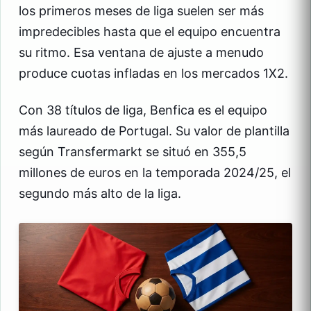
los primeros meses de liga suelen ser más
impredecibles hasta que el equipo encuentra
su ritmo. Esa ventana de ajuste a menudo
produce cuotas infladas en los mercados 1X2.
Con 38 títulos de liga, Benfica es el equipo
más laureado de Portugal. Su valor de plantilla
según Transfermarkt se situó en 355,5
millones de euros en la temporada 2024/25, el
segundo más alto de la liga.