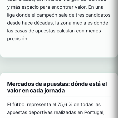
y más espacio para encontrar valor. En una
liga donde el campeón sale de tres candidatos
desde hace décadas, la zona media es donde
las casas de apuestas calculan con menos
precisión.
Mercados de apuestas: dónde está el
valor en cada jornada
El fútbol representa el 75,6 % de todas las
apuestas deportivas realizadas en Portugal,